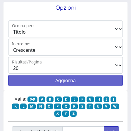
Opzioni
Ordina per:
In ordine:
Risultati/Pagina
Vai a:
0-9
A
B
C
D
E
F
G
H
I
J
K
L
M
N
O
P
Q
R
S
T
U
V
W
X
Y
Z