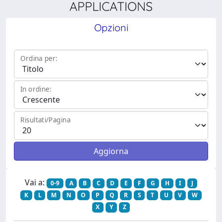
APPLICATIONS
Opzioni
Ordina per:
In ordine:
Risultati/Pagina
Vai a:
0-9
A
B
C
D
E
F
G
H
I
J
K
L
M
N
O
P
Q
R
S
T
U
V
W
X
Y
Z