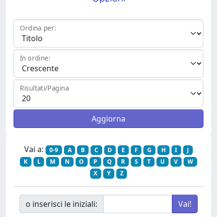
Ordina per:
In ordine:
Risultati/Pagina
Vai a:
0-9
A
B
C
D
E
F
G
H
I
J
K
L
M
N
O
P
Q
R
S
T
U
V
W
X
Y
Z
o inserisci le iniziali: