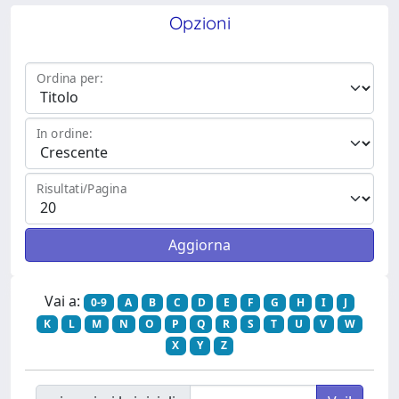
Opzioni
Ordina per:
In ordine:
Risultati/Pagina
Vai a:
0-9
A
B
C
D
E
F
G
H
I
J
K
L
M
N
O
P
Q
R
S
T
U
V
W
X
Y
Z