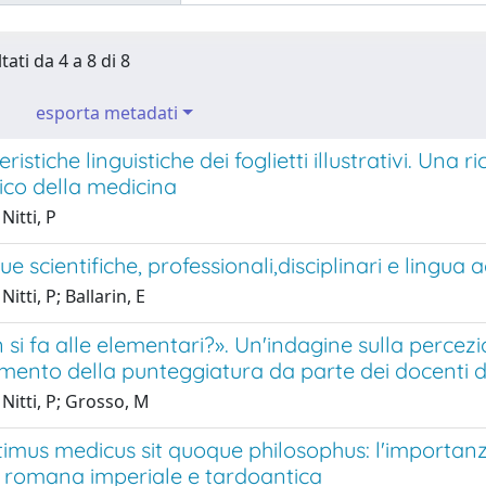
tati da 4 a 8 di 8
esporta metadati
eristiche linguistiche dei foglietti illustrativi. Un
tico della medicina
Nitti, P
ue scientifiche, professionali,disciplinari e lingu
itti, P; Ballarin, E
si fa alle elementari?». Un'indagine sulla percezi
mento della punteggiatura da parte dei docenti di 
Nitti, P; Grosso, M
mus medicus sit quoque philosophus: l'importanza 
 romana imperiale e tardoantica