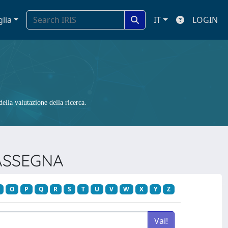
glia
IT
LOGIN
ella valutazione della ricerca.
RASSEGNA
O
P
Q
R
S
T
U
V
W
X
Y
Z