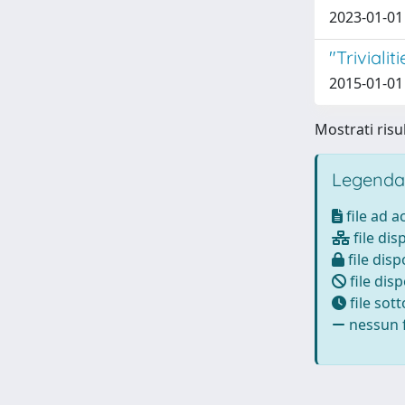
2023-01-01 
"Triviali
2015-01-01
Mostrati risul
Legenda
file ad 
file dis
file disp
file disp
file sot
nessun f