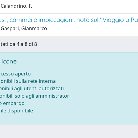
Calandrino, F.
ties", cammei e impiccagioni: note sul "Viaggio a P
 Gaspari, Gianmarco
tati da 4 a 8 di 8
 icone
accesso aperto
ponibili sulla rete interna
onibili agli utenti autorizzati
onibili solo agli amministratori
to embargo
ile disponibile