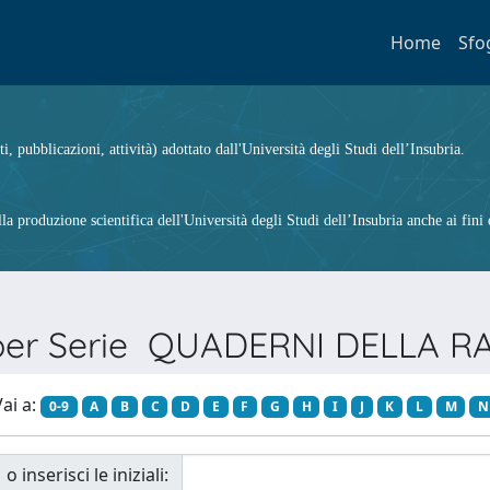
Home
Sfo
ti, pubblicazioni, attività) adottato dall'Università degli Studi dell’Insubria.
 produzione scientifica dell'Università degli Studi dell’Insubria anche ai fini d
 per Serie QUADERNI DELLA 
ai a:
0-9
A
B
C
D
E
F
G
H
I
J
K
L
M
N
o inserisci le iniziali: