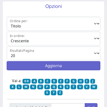
Opzioni
Ordina per:
In ordine:
Risultati/Pagina
Vai a:
0-9
A
B
C
D
E
F
G
H
I
J
K
L
M
N
O
P
Q
R
S
T
U
V
W
X
Y
Z