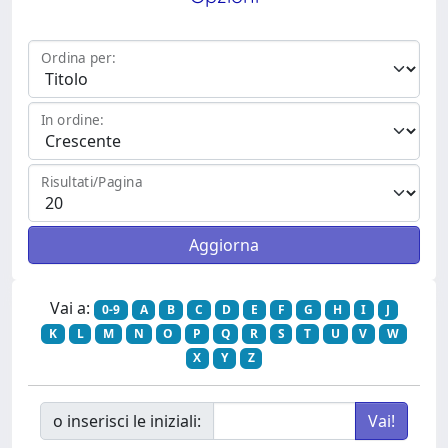
Ordina per:
In ordine:
Risultati/Pagina
Vai a:
0-9
A
B
C
D
E
F
G
H
I
J
K
L
M
N
O
P
Q
R
S
T
U
V
W
X
Y
Z
o inserisci le iniziali: