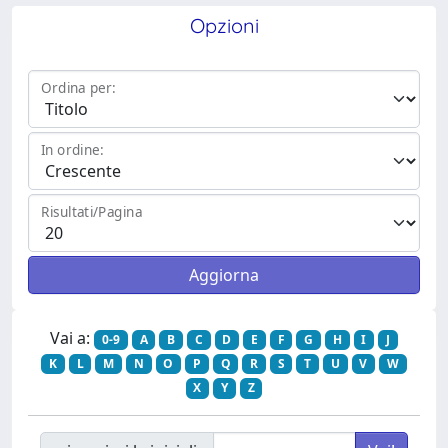
Opzioni
Ordina per:
In ordine:
Risultati/Pagina
Vai a:
0-9
A
B
C
D
E
F
G
H
I
J
K
L
M
N
O
P
Q
R
S
T
U
V
W
X
Y
Z