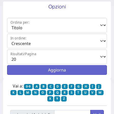
Opzioni
Ordina per:
In ordine:
Risultati/Pagina
Vai a:
0-9
A
B
C
D
E
F
G
H
I
J
K
L
M
N
O
P
Q
R
S
T
U
V
W
X
Y
Z