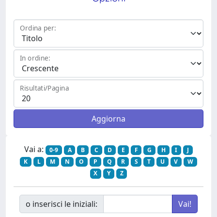
Ordina per:
In ordine:
Risultati/Pagina
Vai a:
0-9
A
B
C
D
E
F
G
H
I
J
K
L
M
N
O
P
Q
R
S
T
U
V
W
X
Y
Z
o inserisci le iniziali: