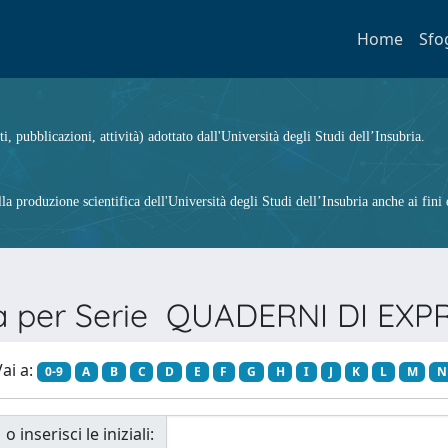
Home
Sfo
ti, pubblicazioni, attività) adottato dall'Università degli Studi dell’Insubria.
 produzione scientifica dell'Università degli Studi dell’Insubria anche ai fini d
ia per Serie QUADERNI DI EXP
ai a:
0-9
A
B
C
D
E
F
G
H
I
J
K
L
M
N
o inserisci le iniziali: