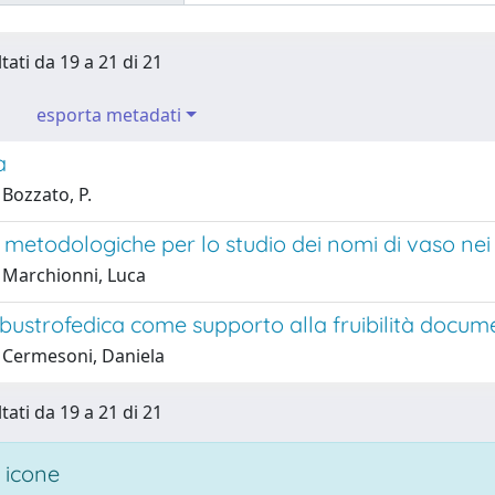
tati da 19 a 21 di 21
esporta metadati
a
Bozzato, P.
metodologiche per lo studio dei nomi di vaso nei gr
 Marchionni, Luca
 bustrofedica come supporto alla fruibilità docum
 Cermesoni, Daniela
tati da 19 a 21 di 21
 icone