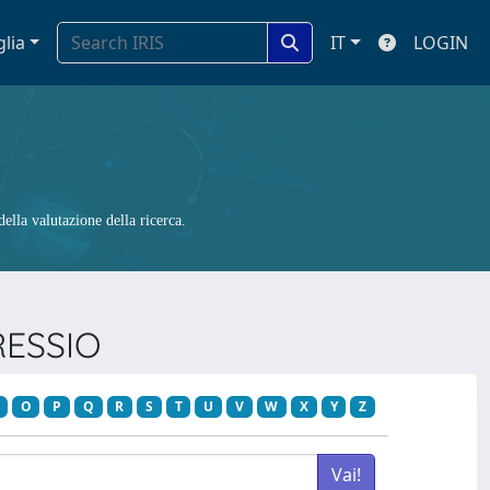
glia
IT
LOGIN
ella valutazione della ricerca.
RESSIO
O
P
Q
R
S
T
U
V
W
X
Y
Z