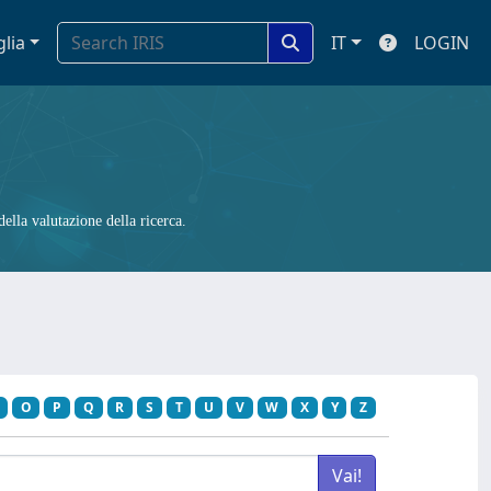
glia
IT
LOGIN
ella valutazione della ricerca.
O
P
Q
R
S
T
U
V
W
X
Y
Z