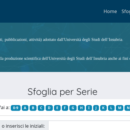
Home
Sfo
ti, pubblicazioni, attività) adottato dall'Università degli Studi dell’Insubria.
 produzione scientifica dell'Università degli Studi dell’Insubria anche ai fini d
Sfoglia per Serie
ai a:
0-9
A
B
C
D
E
F
G
H
I
J
K
L
M
N
o inserisci le iniziali: