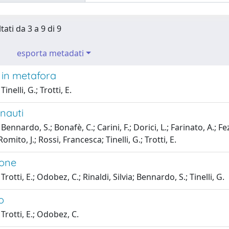
tati da 3 a 9 di 9
esporta metadati
 in metafora
inelli, G.; Trotti, E.
onauti
ennardo, S.; Bonafè, C.; Carini, F.; Dorici, L.; Farinato, A.; Fezz
 Romito, J.; Rossi, Francesca; Tinelli, G.; Trotti, E.
ione
rotti, E.; Odobez, C.; Rinaldi, Silvia; Bennardo, S.; Tinelli, G.
o
Trotti, E.; Odobez, C.