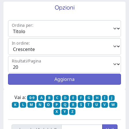
Opzioni
Ordina per:
In ordine:
Risultati/Pagina
Vai a:
0-9
A
B
C
D
E
F
G
H
I
J
K
L
M
N
O
P
Q
R
S
T
U
V
W
X
Y
Z