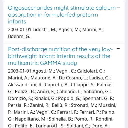
Oligosaccharides might stimulate calcium
absorption in formula-fed preterm
infants
2003-01-01 Lidestri, M.; Agosti, M.; Marini, A.;
Boehm, G.
Post-discharge nutrition of the very low-
birthweight infant: Interim results of the
multicentric GAMMA study
2003-01-01 Agosti, M.; Vegni, C.; Calciolari, G.;
Marini, A.; Mautone, A.; De Cosmo, L.; Ladisa, G.;
Alessandroni, R.; Capretti, A.; Chiappe, S.; Palmas,
G.; Polizzi, B.; Angrì, F.; Catalano, L.; Sabatino, G.;
Domizio, S.; Rinaldi, G.; Popolo, G.; Spennati, G. F.;
Persia, R.; Zanini, R.; Bellù, R.; Stronati, M.; Mussini,
P.; Marini, A.; Vegni, C.; Ferrari, F.; Ferrari, P.; Paino,
G.; Napolitano, M.; Spinella, B.; Pomo, R.; Rondini,
G.; Polito, E.; Lungarotti, S.; Soldani, C.; Dore, A.;