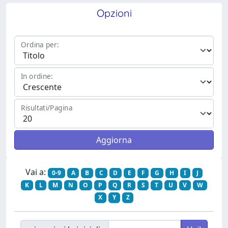
Opzioni
Ordina per:
In ordine:
Risultati/Pagina
Vai a:
0-9
A
B
C
D
E
F
G
H
I
J
K
L
M
N
O
P
Q
R
S
T
U
V
W
X
Y
Z