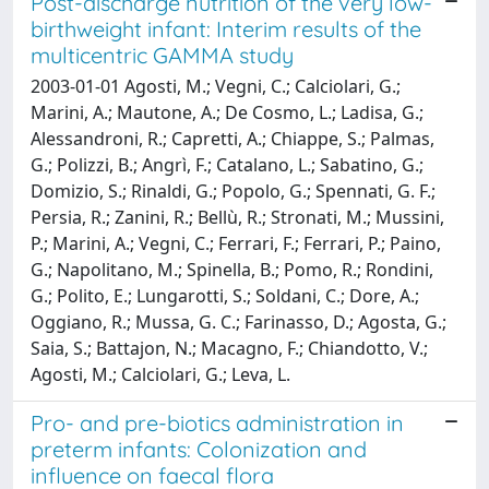
Post-discharge nutrition of the very low-
birthweight infant: Interim results of the
multicentric GAMMA study
2003-01-01 Agosti, M.; Vegni, C.; Calciolari, G.;
Marini, A.; Mautone, A.; De Cosmo, L.; Ladisa, G.;
Alessandroni, R.; Capretti, A.; Chiappe, S.; Palmas,
G.; Polizzi, B.; Angrì, F.; Catalano, L.; Sabatino, G.;
Domizio, S.; Rinaldi, G.; Popolo, G.; Spennati, G. F.;
Persia, R.; Zanini, R.; Bellù, R.; Stronati, M.; Mussini,
P.; Marini, A.; Vegni, C.; Ferrari, F.; Ferrari, P.; Paino,
G.; Napolitano, M.; Spinella, B.; Pomo, R.; Rondini,
G.; Polito, E.; Lungarotti, S.; Soldani, C.; Dore, A.;
Oggiano, R.; Mussa, G. C.; Farinasso, D.; Agosta, G.;
Saia, S.; Battajon, N.; Macagno, F.; Chiandotto, V.;
Agosti, M.; Calciolari, G.; Leva, L.
Pro- and pre-biotics administration in
preterm infants: Colonization and
influence on faecal flora