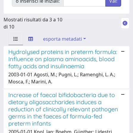
o inserisci le iniziali:
Mostrati risultati da 3 a 10
di 10
esporta metadati
Hydrolysed proteins in preterm formula:
Influence on plasma aminoacids, blood
fatty acids and insulinaemia
2003-01-01 Agosti, M.; Pugni, L.; Ramenghi, L. A.;
Mosca, F.; Marini, A.
Increase of faecal bifidobacteria due to
dietary oligosaccharides induces a
reduction of clinically relevant pathogen
germs in the faeces of formula-fed
preterm infants
2005-01-01 Knol, Jan; Boehm, Günther; Lidestri,