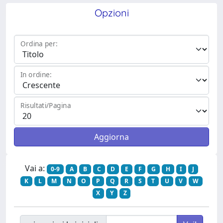
Opzioni
Ordina per:
In ordine:
Risultati/Pagina
Vai a:
0-9
A
B
C
D
E
F
G
H
I
J
K
L
M
N
O
P
Q
R
S
T
U
V
W
X
Y
Z