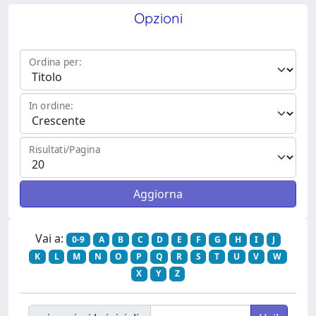
Opzioni
Ordina per:
In ordine:
Risultati/Pagina
Vai a:
0-9
A
B
C
D
E
F
G
H
I
J
K
L
M
N
O
P
Q
R
S
T
U
V
W
X
Y
Z