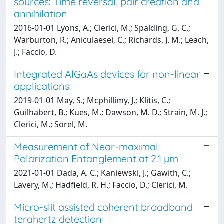
sources: Time reversal, pair creation and
annihilation
2016-01-01 Lyons, A.; Clerici, M.; Spalding, G. C.;
Warburton, R.; Aniculaesei, C.; Richards, J. M.; Leach,
J.; Faccio, D.
Integrated AlGaAs devices for non-linear
applications
2019-01-01 May, S.; Mcphillimy, J.; Klitis, C.;
Guilhabert, B.; Kues, M.; Dawson, M. D.; Strain, M. J.;
Clerici, M.; Sorel, M.
Measurement of Near-maximal
Polarization Entanglement at 2.1 µm
2021-01-01 Dada, A. C.; Kaniewski, J.; Gawith, C.;
Lavery, M.; Hadfield, R. H.; Faccio, D.; Clerici, M.
Micro-slit assisted coherent broadband
terahertz detection