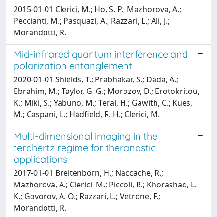
2015-01-01 Clerici, M.; Ho, S. P.; Mazhorova, A.;
Peccianti, M.; Pasquazi, A.; Razzari, L.; Ali, J.;
Morandotti, R.
Mid-infrared quantum interference and
polarization entanglement
2020-01-01 Shields, T.; Prabhakar, S.; Dada, A.;
Ebrahim, M.; Taylor, G. G.; Morozov, D.; Erotokritou,
K.; Miki, S.; Yabuno, M.; Terai, H.; Gawith, C.; Kues,
M.; Caspani, L.; Hadfield, R. H.; Clerici, M.
Multi-dimensional imaging in the
terahertz regime for theranostic
applications
2017-01-01 Breitenborn, H.; Naccache, R.;
Mazhorova, A.; Clerici, M.; Piccoli, R.; Khorashad, L.
K.; Govorov, A. O.; Razzari, L.; Vetrone, F.;
Morandotti, R.