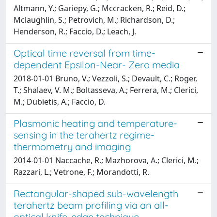
Altmann, Y.; Gariepy, G.; Mccracken, R.; Reid, D.;
Mclaughlin, S.; Petrovich, M.; Richardson, D.;
Henderson, R.; Faccio, D.; Leach, J.
Optical time reversal from time-
dependent Epsilon-Near- Zero media
2018-01-01 Bruno, V.; Vezzoli, S.; Devault, C.; Roger,
T.; Shalaev, V. M.; Boltasseva, A.; Ferrera, M.; Clerici,
M.; Dubietis, A.; Faccio, D.
Plasmonic heating and temperature-
sensing in the terahertz regime-
thermometry and imaging
2014-01-01 Naccache, R.; Mazhorova, A.; Clerici, M.;
Razzari, L.; Vetrone, F.; Morandotti, R.
Rectangular-shaped sub-wavelength
terahertz beam profiling via an all-
optical knife-edge technique