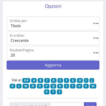
Opzioni
Ordina per:
In ordine:
Risultati/Pagina
Vai a:
0-9
A
B
C
D
E
F
G
H
I
J
K
L
M
N
O
P
Q
R
S
T
U
V
W
X
Y
Z