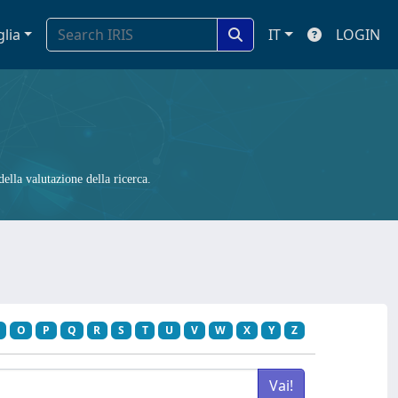
glia
IT
LOGIN
ella valutazione della ricerca.
O
P
Q
R
S
T
U
V
W
X
Y
Z