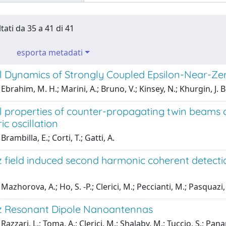
tati da 35 a 41 di 41
esporta metadati
 Dynamics of Strongly Coupled Epsilon-Near-Z
brahim, M. H.; Marini, A.; Bruno, V.; Kinsey, N.; Khurgin, J. B.;
properties of counter-propagating twin beams clo
c oscillation
rambilla, E.; Corti, T.; Gatti, A.
z field induced second harmonic coherent detect
t
azhorova, A.; Ho, S. -P.; Clerici, M.; Peccianti, M.; Pasquazi, A.
z Resonant Dipole Nanoantennas
azzari, L.; Toma, A.; Clerici, M.; Shalaby, M.; Tuccio, S.; Panar