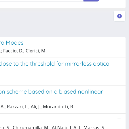
ero Modes
 Faccio, D.; Clerici, M.
se to the threshold for mirrorless optical
ion scheme based on a biased nonlinear
; Razzari, L.; Ali, J.; Morandotti, R.
o, S.; Chirumamilla, M.; Al-Naib, I. A. I.; Marras, S.;