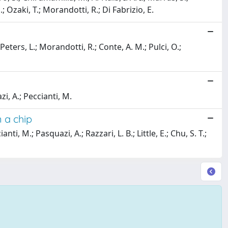
M.; Ozaki, T.; Morandotti, R.; Di Fabrizio, E.
 Peters, L.; Morandotti, R.; Conte, A. M.; Pulci, O.;
zi, A.; Peccianti, M.
 a chip
ti, M.; Pasquazi, A.; Razzari, L. B.; Little, E.; Chu, S. T.;