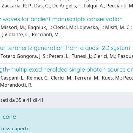
; Zaccaria, R. P.; Das, G.; De Angelis, F.; Falqui, A.; Peccianti, 
z waves for ancient manuscripts conservation
issori, M.; Bagniuk, J.; Clerici, M.; Lojewska, J.; Misiti, M. C.;
; Violante, C.; Peccianti, M.
ur terahertz generation from a quasi-2D system
otero Gongora, J. S.; Peters, L.; Tunesi, J.; Clerici, M.; Pasqua
th-multiplexed heralded single photon source on
aspani, L.; Reimer, C.; Clerici, M.; Ferrera, M.; Kues, M.; Peccian
; Morandotti, R.
tati da 35 a 41 di 41
 icone
accesso aperto