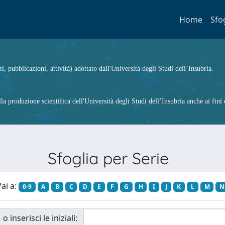
Home
Sfo
ti, pubblicazioni, attività) adottato dall'Università degli Studi dell’Insubria.
 produzione scientifica dell'Università degli Studi dell’Insubria anche ai fini d
Sfoglia per Serie
ai a:
0-9
A
B
C
D
E
F
G
H
I
J
K
L
M
N
o inserisci le iniziali: