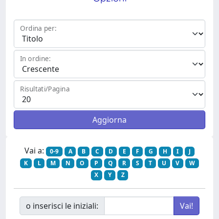
Ordina per:
In ordine:
Risultati/Pagina
Vai a:
0-9
A
B
C
D
E
F
G
H
I
J
K
L
M
N
O
P
Q
R
S
T
U
V
W
X
Y
Z
o inserisci le iniziali: