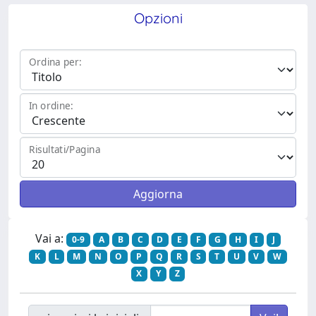
Opzioni
Ordina per:
In ordine:
Risultati/Pagina
Vai a:
0-9
A
B
C
D
E
F
G
H
I
J
K
L
M
N
O
P
Q
R
S
T
U
V
W
X
Y
Z