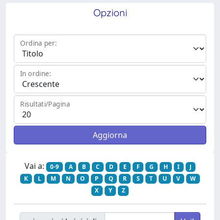
Opzioni
Ordina per:
In ordine:
Risultati/Pagina
Vai a:
0-9
A
B
C
D
E
F
G
H
I
J
K
L
M
N
O
P
Q
R
S
T
U
V
W
X
Y
Z