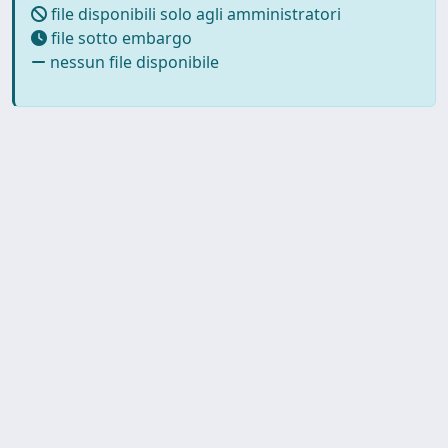
file disponibili solo agli amministratori
file sotto embargo
nessun file disponibile
Powered by
IRIS
-
about IRIS
-
Utilizzo dei cookie
-
Privacy
Copyright © 2026