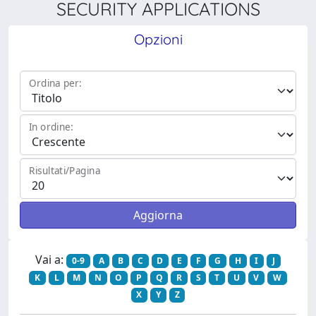
SECURITY APPLICATIONS
Opzioni
Ordina per:
In ordine:
Risultati/Pagina
Vai a:
0-9
A
B
C
D
E
F
G
H
I
J
K
L
M
N
O
P
Q
R
S
T
U
V
W
X
Y
Z