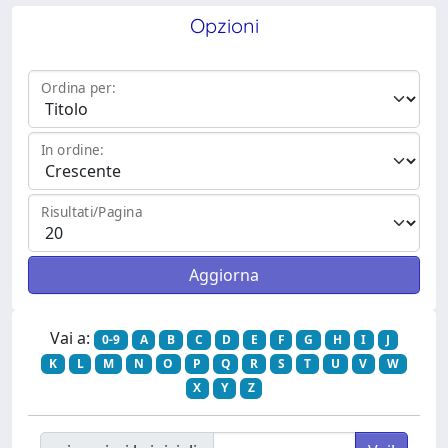
Opzioni
Ordina per:
In ordine:
Risultati/Pagina
Vai a:
0-9
A
B
C
D
E
F
G
H
I
J
K
L
M
N
O
P
Q
R
S
T
U
V
W
X
Y
Z