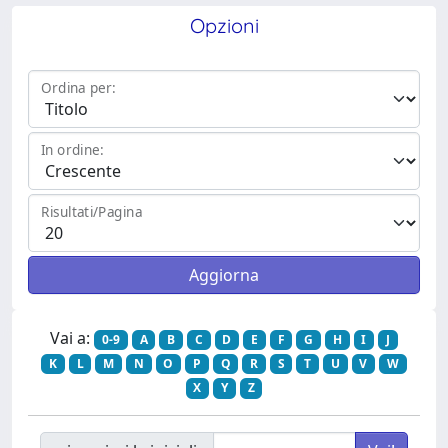
Opzioni
Ordina per:
In ordine:
Risultati/Pagina
Vai a:
0-9
A
B
C
D
E
F
G
H
I
J
K
L
M
N
O
P
Q
R
S
T
U
V
W
X
Y
Z