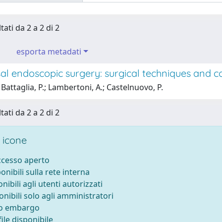
tati da 2 a 2 di 2
esporta metadati
al endoscopic surgery: surgical techniques and c
Battaglia, P.; Lambertoni, A.; Castelnuovo, P.
tati da 2 a 2 di 2
 icone
accesso aperto
ponibili sulla rete interna
onibili agli utenti autorizzati
onibili solo agli amministratori
to embargo
ile disponibile