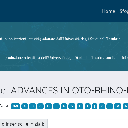
Home
Sfo
ti, pubblicazioni, attività) adottato dall'Università degli Studi dell’Insubria.
 produzione scientifica dell'Università degli Studi dell’Insubria anche ai fini d
Serie ADVANCES IN OTO-RHIN
ai a:
0-9
A
B
C
D
E
F
G
H
I
J
K
L
M
N
o inserisci le iniziali: