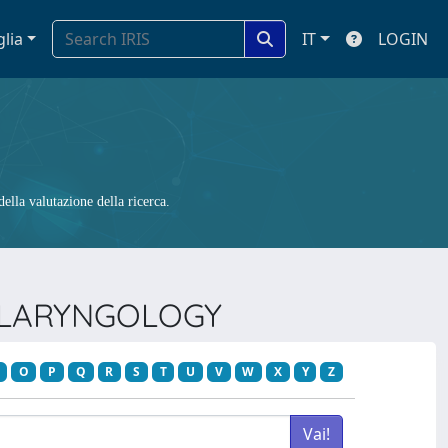
glia
IT
LOGIN
ella valutazione della ricerca.
O-LARYNGOLOGY
O
P
Q
R
S
T
U
V
W
X
Y
Z