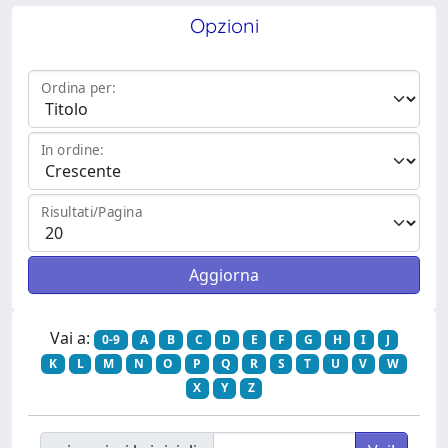
Opzioni
Ordina per:
In ordine:
Risultati/Pagina
Vai a:
0-9
A
B
C
D
E
F
G
H
I
J
K
L
M
N
O
P
Q
R
S
T
U
V
W
X
Y
Z