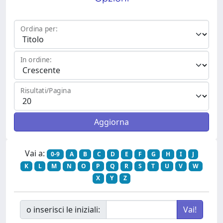
Ordina per:
In ordine:
Risultati/Pagina
Vai a:
0-9
A
B
C
D
E
F
G
H
I
J
K
L
M
N
O
P
Q
R
S
T
U
V
W
X
Y
Z
o inserisci le iniziali: