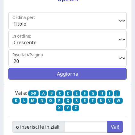
Ordina per:
In ordine:
Risultati/Pagina
Vai a:
0-9
A
B
C
D
E
F
G
H
I
J
K
L
M
N
O
P
Q
R
S
T
U
V
W
X
Y
Z
o inserisci le iniziali: