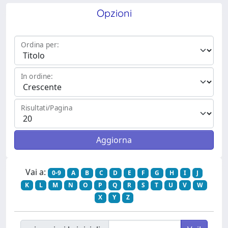
Opzioni
Ordina per:
In ordine:
Risultati/Pagina
Vai a:
0-9
A
B
C
D
E
F
G
H
I
J
K
L
M
N
O
P
Q
R
S
T
U
V
W
X
Y
Z