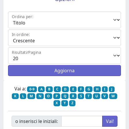
Ordina per:
In ordine:
Risultati/Pagina
Vai a:
0-9
A
B
C
D
E
F
G
H
I
J
K
L
M
N
O
P
Q
R
S
T
U
V
W
X
Y
Z
o inserisci le iniziali: