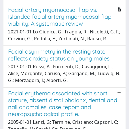
Facial artery myomucosal flap vs.
Islanded facial artery myomucosal flap
viability: A systematic review
2021-01-01 Lo Giudice, G.; Fragola, R.; Nicoletti, G. F.;
Cervino, G.; Pedulla, E.; Zerbinati, N.; Rauso, R.
Facial asymmetry in the resting state
reflects anxiety status on young males
2017-01-01 Rossi, A.; Formenti, D.; Cavaggioni, L.;
Alice, Morgante; Caruso, P.; Gargano, M.; Ludwig, N.
G.; Merzagora, I.; Alberti, G.
Facial erythema associated with short
stature, absent distal phalanx, dental and
nail anomalies: case report and
neuropsychological profile.
2005-01-01 Lanzi, G; Termine, Cristiano; Capsoni, C;
Zoppello, M; Sacchi, Sa; Danesino, C.