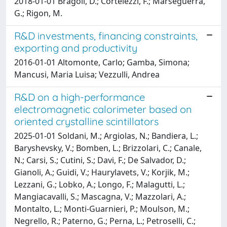
2018-01-01 Bragoli, D.; Cortelezzi, F.; Marseguerra,
G.; Rigon, M.
R&D investments, financing constraints,
exporting and productivity
2016-01-01 Altomonte, Carlo; Gamba, Simona;
Mancusi, Maria Luisa; Vezzulli, Andrea
R&D on a high-performance
electromagnetic calorimeter based on
oriented crystalline scintillators
2025-01-01 Soldani, M.; Argiolas, N.; Bandiera, L.;
Baryshevsky, V.; Bomben, L.; Brizzolari, C.; Canale,
N.; Carsi, S.; Cutini, S.; Davi, F.; De Salvador, D.;
Gianoli, A.; Guidi, V.; Haurylavets, V.; Korjik, M.;
Lezzani, G.; Lobko, A.; Longo, F.; Malagutti, L.;
Mangiacavalli, S.; Mascagna, V.; Mazzolari, A.;
Montalto, L.; Monti-Guarnieri, P.; Moulson, M.;
Negrello, R.; Paterno, G.; Perna, L.; Petroselli, C.;