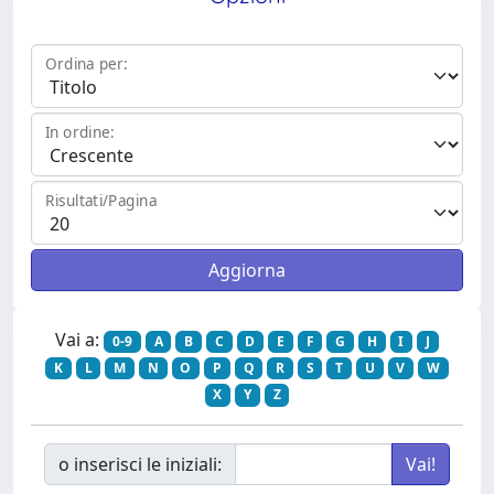
Ordina per:
In ordine:
Risultati/Pagina
Vai a:
0-9
A
B
C
D
E
F
G
H
I
J
K
L
M
N
O
P
Q
R
S
T
U
V
W
X
Y
Z
o inserisci le iniziali: