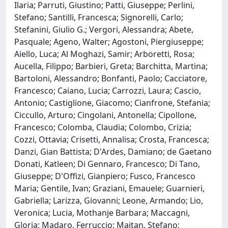
Ilaria; Parruti, Giustino; Patti, Giuseppe; Perlini,
Stefano; Santilli, Francesca; Signorelli, Carlo;
Stefanini, Giulio G.; Vergori, Alessandra; Abete,
Pasquale; Ageno, Walter; Agostoni, Piergiuseppe;
Aiello, Luca; Al Moghazi, Samir; Arboretti, Rosa;
Aucella, Filippo; Barbieri, Greta; Barchitta, Martina;
Bartoloni, Alessandro; Bonfanti, Paolo; Cacciatore,
Francesco; Caiano, Lucia; Carrozzi, Laura; Cascio,
Antonio; Castiglione, Giacomo; Cianfrone, Stefania;
Ciccullo, Arturo; Cingolani, Antonella; Cipollone,
Francesco; Colomba, Claudia; Colombo, Crizia;
Cozzi, Ottavia; Crisetti, Annalisa; Crosta, Francesca;
Danzi, Gian Battista; D'Ardes, Damiano; de Gaetano
Donati, Katleen; Di Gennaro, Francesco; Di Tano,
Giuseppe; D'Offizi, Gianpiero; Fusco, Francesco
Maria; Gentile, Ivan; Graziani, Emauele; Guarnieri,
Gabriella; Larizza, Giovanni; Leone, Armando; Lio,
Veronica; Lucia, Mothanje Barbara; Maccagni,
Gloria; Madaro, Ferruccio; Maitan, Stefano;