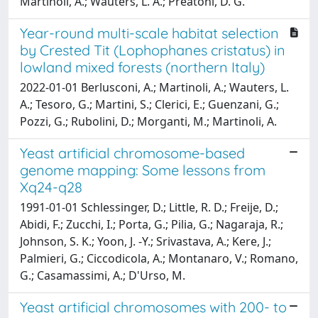
Martinoli, A.; Wauters, L. A.; Preatoni, D. G.
Year-round multi-scale habitat selection
by Crested Tit (Lophophanes cristatus) in
lowland mixed forests (northern Italy)
2022-01-01 Berlusconi, A.; Martinoli, A.; Wauters, L.
A.; Tesoro, G.; Martini, S.; Clerici, E.; Guenzani, G.;
Pozzi, G.; Rubolini, D.; Morganti, M.; Martinoli, A.
Yeast artificial chromosome-based
genome mapping: Some lessons from
Xq24-q28
1991-01-01 Schlessinger, D.; Little, R. D.; Freije, D.;
Abidi, F.; Zucchi, I.; Porta, G.; Pilia, G.; Nagaraja, R.;
Johnson, S. K.; Yoon, J. -Y.; Srivastava, A.; Kere, J.;
Palmieri, G.; Ciccodicola, A.; Montanaro, V.; Romano,
G.; Casamassimi, A.; D'Urso, M.
Yeast artificial chromosomes with 200- to