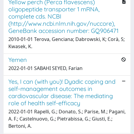
Yellow perch (Perca flavescens)
oligopeptide transporter 1 mRNA,
complete cds. NCBI
(http://www.ncbi.nlm.nih.gov/nuccore),
GeneBank accession number: GQ906471
2010-01-01 Terova, Genciana; Dabrowski, K; Corà, S;
Kwasek, K.
Yemen
2022-01-01 SABAHI SEYED, Farian
Yes, I can (with you)! Dyadic coping and
self-management outcomes in
cardiovascular disease: The mediating
role of health self-efficacy
2022-01-01 Rapelli, G.; Donato, S.; Parise, M.; Pagani,
A. F.; Castelnuovo, G.; Pietrabissa, G.; Giusti, E.;
Bertoni, A.