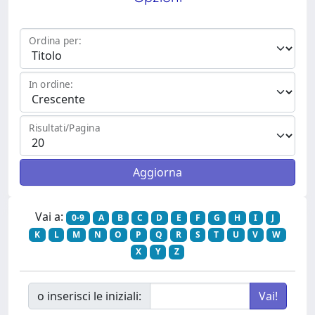
Ordina per:
In ordine:
Risultati/Pagina
Vai a:
0-9
A
B
C
D
E
F
G
H
I
J
K
L
M
N
O
P
Q
R
S
T
U
V
W
X
Y
Z
o inserisci le iniziali: