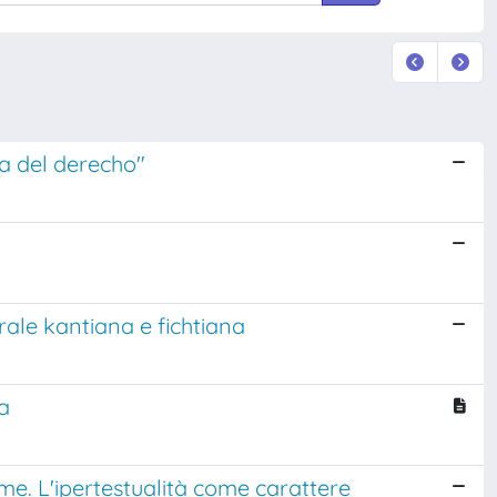
fia del derecho"
orale kantiana e fichtiana
za
e. L'ipertestualità come carattere