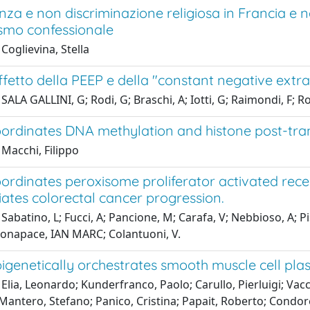
za e non discriminazione religiosa in Francia e ne
ismo confessionale
Coglievina, Stella
fetto della PEEP e della "constant negative extr
SALA GALLINI, G; Rodi, G; Braschi, A; Iotti, G; Raimondi, F; R
ordinates DNA methylation and histone post-trans
Macchi, Filippo
ordinates peroxisome proliferator activated rec
ates colorectal cancer progression.
Sabatino, L; Fucci, A; Pancione, M; Carafa, V; Nebbioso, A; Pi
 Bonapace, IAN MARC; Colantuoni, V.
genetically orchestrates smooth muscle cell plasti
Elia, Leonardo; Kunderfranco, Paolo; Carullo, Pierluigi; Vacc
antero, Stefano; Panico, Cristina; Papait, Roberto; Condorel