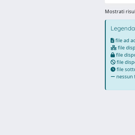
Mostrati risu
Legenda
file ad 
file dis
file disp
file disp
file sot
nessun f