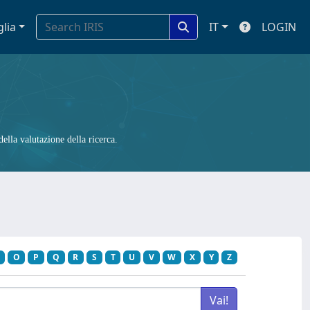
glia
IT
LOGIN
ella valutazione della ricerca.
O
P
Q
R
S
T
U
V
W
X
Y
Z