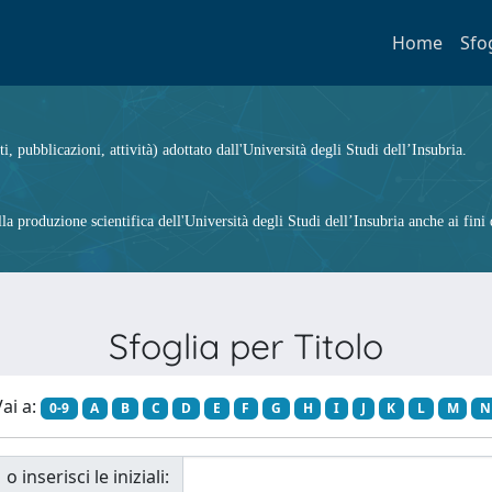
Home
Sfo
ti, pubblicazioni, attività) adottato dall'Università degli Studi dell’Insubria.
 produzione scientifica dell'Università degli Studi dell’Insubria anche ai fini d
Sfoglia per Titolo
ai a:
0-9
A
B
C
D
E
F
G
H
I
J
K
L
M
N
o inserisci le iniziali: