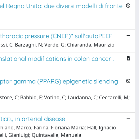
l Regno Unito: due diversi modelli di fronte
athoracic pressure (CNEP)" sull'autoPEEP
ossi, C; Barzaghi, N; Verde, G; Chiaranda, Maurizio
lational modifications in colon cancer .
eptor gamma (PPARG) epigenetic silencing
store, C; Babbio, F; Votino, C; Laudanna, C; Ceccarelli, M;
city in arterial disease
hiano, Marco; Farina, Floriana Maria; Hall, Ignacio
li, Gianluigi; Quintavalle, Manuela