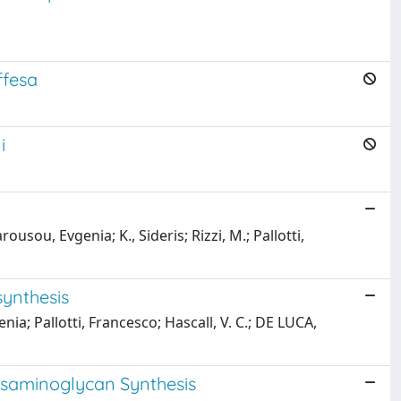
ffesa
i
ousou, Evgenia; K., Sideris; Rizzi, M.; Pallotti,
ynthesis
ia; Pallotti, Francesco; Hascall, V. C.; DE LUCA,
osaminoglycan Synthesis