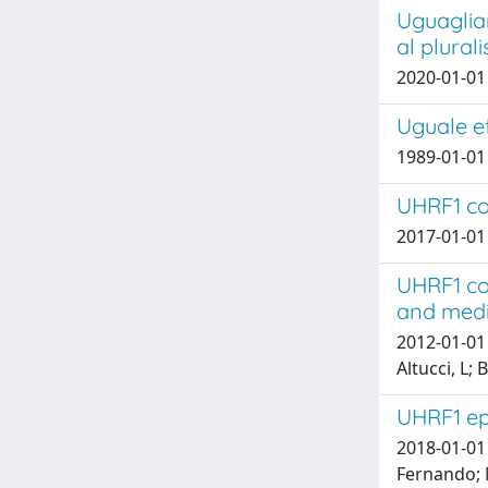
Uguaglian
al plural
2020-01-01 
Uguale ef
1989-01-01 
UHRF1 co
2017-01-01 
UHRF1 co
and medi
2012-01-01 
Altucci, L;
UHRF1 epi
2018-01-01 
Fernando; M