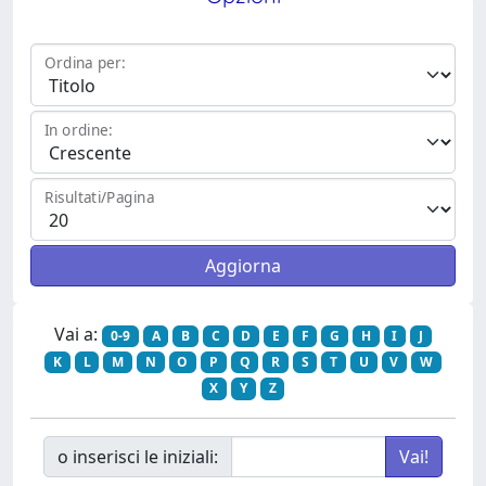
Ordina per:
In ordine:
Risultati/Pagina
Vai a:
0-9
A
B
C
D
E
F
G
H
I
J
K
L
M
N
O
P
Q
R
S
T
U
V
W
X
Y
Z
o inserisci le iniziali: