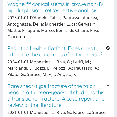
Wagner™ conical stems in crowe non-IV
hip dysplasia: a retrospective analysis
2025-01-01 D'Angelo, Fabio; Pautasso, Andrea;
Antognazza, Delia; Monestier, Luca; Gervasini,
Mattia; Filipponi, Marco; Bernardi, Chiara; Riva,
Giacomo
Pediatric flexible flatfoot: Does obesity
influence the outcomes of arthroereisis?
2024-01-01 Monestier, L.; Riva, G.; Latiff, M.;
Marciandi, L.; Bozzi, E.; Pelozzi, A.; Pautasso, A.;
Pilato, G.; Surace, M. F.; D'Angelo, F.
Rare shear-type fracture of the talar
head in a thirteen-year-old child — Is this
a transitional fracture: A case report and
review of the literature
2021-01-01 Monestier, L.; Riva, G.; Faoro, L.; Surace,