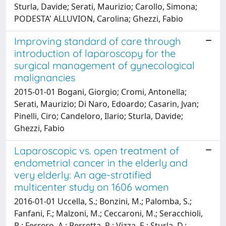
Sturla, Davide; Serati, Maurizio; Carollo, Simona;
PODESTA' ALLUVION, Carolina; Ghezzi, Fabio
Improving standard of care through
introduction of laparoscopy for the
surgical management of gynecological
malignancies
2015-01-01 Bogani, Giorgio; Cromi, Antonella;
Serati, Maurizio; Di Naro, Edoardo; Casarin, Jvan;
Pinelli, Ciro; Candeloro, Ilario; Sturla, Davide;
Ghezzi, Fabio
Laparoscopic vs. open treatment of
endometrial cancer in the elderly and
very elderly: An age-stratified
multicenter study on 1606 women
2016-01-01 Uccella, S.; Bonzini, M.; Palomba, S.;
Fanfani, F.; Malzoni, M.; Ceccaroni, M.; Seracchioli,
R.; Ferrero, A.; Berretta, R.; Vizza, E.; Sturla, D.;