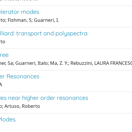
elerator modes
; Fishman, S; Guarneri, I.
illiard: transport and polyspectra
rto
ree
ner, Sa; Guarneri, Italo; Ma, Z. Y.; Rebuzzini, LAURA FRANC
er Resonances
A
es near higher order resonances
o; Artuso, Roberto
Modes.