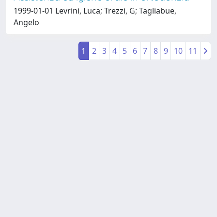
1999-01-01 Levrini, Luca; Trezzi, G; Tagliabue,
Angelo
1
2
3
4
5
6
7
8
9
10
11
Powered by
IRIS
-
about IRIS
-
Utilizzo dei cookie
-
Privacy
Copyright © 2026