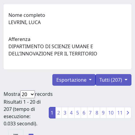
Nome completo
LEVRINI, LUCA
Afferenza
DIPARTIMENTO DI SCIENZE UMANE E
DELL’INNOVAZIONE PER IL TERRITORIO
Esportazione
Tutti (207)
Mostra
records
Risultati 1 - 20 di
207 (tempo di
1
2
3
4
5
6
7
8
9
10
11
esecuzione:
0.033 secondi).