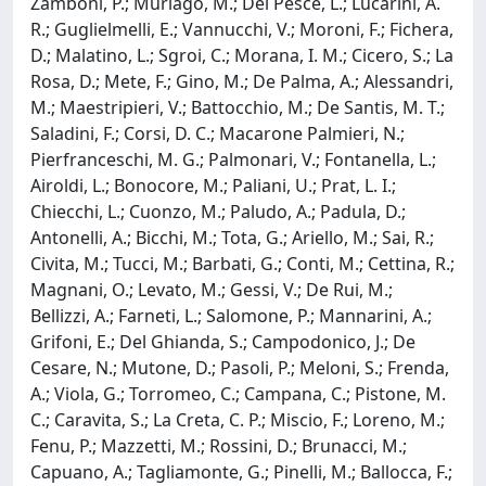
Zamboni, P.; Muriago, M.; Del Pesce, L.; Lucarini, A.
R.; Guglielmelli, E.; Vannucchi, V.; Moroni, F.; Fichera,
D.; Malatino, L.; Sgroi, C.; Morana, I. M.; Cicero, S.; La
Rosa, D.; Mete, F.; Gino, M.; De Palma, A.; Alessandri,
M.; Maestripieri, V.; Battocchio, M.; De Santis, M. T.;
Saladini, F.; Corsi, D. C.; Macarone Palmieri, N.;
Pierfranceschi, M. G.; Palmonari, V.; Fontanella, L.;
Airoldi, L.; Bonocore, M.; Paliani, U.; Prat, L. I.;
Chiecchi, L.; Cuonzo, M.; Paludo, A.; Padula, D.;
Antonelli, A.; Bicchi, M.; Tota, G.; Ariello, M.; Sai, R.;
Civita, M.; Tucci, M.; Barbati, G.; Conti, M.; Cettina, R.;
Magnani, O.; Levato, M.; Gessi, V.; De Rui, M.;
Bellizzi, A.; Farneti, L.; Salomone, P.; Mannarini, A.;
Grifoni, E.; Del Ghianda, S.; Campodonico, J.; De
Cesare, N.; Mutone, D.; Pasoli, P.; Meloni, S.; Frenda,
A.; Viola, G.; Torromeo, C.; Campana, C.; Pistone, M.
C.; Caravita, S.; La Creta, C. P.; Miscio, F.; Loreno, M.;
Fenu, P.; Mazzetti, M.; Rossini, D.; Brunacci, M.;
Capuano, A.; Tagliamonte, G.; Pinelli, M.; Ballocca, F.;