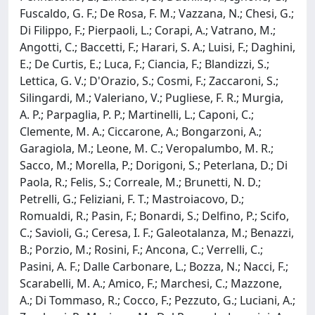
Fuscaldo, G. F.; De Rosa, F. M.; Vazzana, N.; Chesi, G.;
Di Filippo, F.; Pierpaoli, L.; Corapi, A.; Vatrano, M.;
Angotti, C.; Baccetti, F.; Harari, S. A.; Luisi, F.; Daghini,
E.; De Curtis, E.; Luca, F.; Ciancia, F.; Blandizzi, S.;
Lettica, G. V.; D'Orazio, S.; Cosmi, F.; Zaccaroni, S.;
Silingardi, M.; Valeriano, V.; Pugliese, F. R.; Murgia,
A. P.; Parpaglia, P. P.; Martinelli, L.; Caponi, C.;
Clemente, M. A.; Ciccarone, A.; Bongarzoni, A.;
Garagiola, M.; Leone, M. C.; Veropalumbo, M. R.;
Sacco, M.; Morella, P.; Dorigoni, S.; Peterlana, D.; Di
Paola, R.; Felis, S.; Correale, M.; Brunetti, N. D.;
Petrelli, G.; Feliziani, F. T.; Mastroiacovo, D.;
Romualdi, R.; Pasin, F.; Bonardi, S.; Delfino, P.; Scifo,
C.; Savioli, G.; Ceresa, I. F.; Galeotalanza, M.; Benazzi,
B.; Porzio, M.; Rosini, F.; Ancona, C.; Verrelli, C.;
Pasini, A. F.; Dalle Carbonare, L.; Bozza, N.; Nacci, F.;
Scarabelli, M. A.; Amico, F.; Marchesi, C.; Mazzone,
A.; Di Tommaso, R.; Cocco, F.; Pezzuto, G.; Luciani, A.;