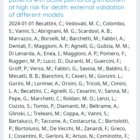
at high risk for death: external validation
of different models
2024-01-01 Becattini, C.; Vedovati, M. C.; Colombo,
S.; Vanni, S.; Abrignani, M. G.; Scardovi, A. B.;
Marrazzo, A.; Borselli, M.; Barchetti, M.; Fabbri, A.;
Dentali, F.; Maggioni, A. P.; Agnelli, G.; Gulizia, M. M.;
Di Lenarda, A.; Enea, I.; Maggioni, A. P.; Pomero, F.;
Ruggeri, M. P.; Lucci, D.; Duranti, M.; Guercini, F.;
Groff, P.; Verso, M.; Fabbri, G.; Savoia, M.; Baldini, E.;
Mecatti, B. B.; Bianchini, F.; Ceseri, M.; Gonzini, L.;
Gorini, M.; Lorimer, A.; Orsini, G.; Tricoli, M.; Cimini,
L. A.; Becattini, C.; Agnelli, G.; Cesarini, V.; Sanna, M.;
Pepe, G.; Marchetti, C.; Roldan, M. O.; Lenzi, L.;
Cozzio, S.; Tomio, P.; Diamanti, M.; Beltrame, A.;
Glinski, L.; Treleani, M.; Coppa, A.; Vanni, S.;
Bartalucci, P.; Taccone, A.; Costacurta, C.; Bortolotti,
P.; Bortolussi, M.; De Vecchi, M.; Zanardi, F.; Greco,
I.; Cosentini, R.; Gerloni, R.; Artusi, N.; Cominotto, F.;