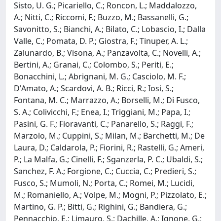
Sisto, U. G.; Picariello, C.; Roncon, L.; Maddalozzo,
A.; Nitti, C.; Riccomi, F.; Buzzo, M.; Bassanelli, G.;
Savonitto, S.; Bianchi, A.; Bilato, C.; Lobascio, I.; Dalla
Valle, C.; Pomata, D. P.; Giostra, F.; Tinuper, A. L.;
Zalunardo, B.; Visona, A.; Panzavolta, C.; Novelli, A.;
Bertini, A.; Granai, C.; Colombo, S.; Periti, E.;
Bonacchini, L.; Abrignani, M. G.; Casciolo, M. F.;
D'Amato, A.; Scardovi, A. B.; Ricci, R.; Iosi, S.;
Fontana, M. C.; Marrazzo, A.; Borselli, M.; Di Fusco,
S. A.; Colivicchi, F.; Enea, I.; Triggiani, M.; Papa, I.;
Pasini, G. F.; Fioravanti, C.; Panarello, S.; Raggi, F.;
Marzolo, M.; Cuppini, S.; Milan, M.; Barchetti, M.; De
Laura, D.; Caldarola, P.; Fiorini, R.; Rastelli, G.; Ameri,
P.; La Malfa, G.; Cinelli, F.; Sganzerla, P. C.; Ubaldi, S.;
Sanchez, F. A.; Forgione, C.; Cuccia, C.; Predieri, S.;
Fusco, S.; Mumoli, N.; Porta, C.; Romei, M.; Lucidi,
M.; Romaniello, A.; Volpe, M.; Mogni, P.; Pizzolato, E.;
Martino, G. P.; Bitti, G.; Righini, G.; Bandiera, G.;
Pennacchio, E.; Limauro, S.; Dachille, A.; Ignone, G.;