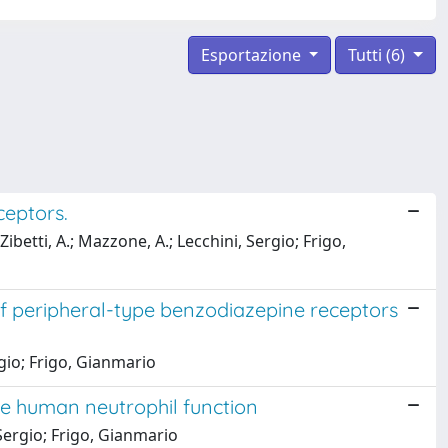
Esportazione
Tutti (6)
ceptors.
ibetti, A.; Mazzone, A.; Lecchini, Sergio; Frigo,
of peripheral-type benzodiazepine receptors
gio; Frigo, Gianmario
te human neutrophil function
Sergio; Frigo, Gianmario