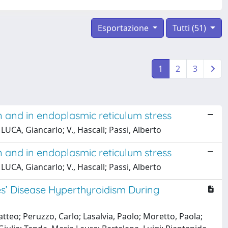
Esportazione
Tutti (51)
1
2
3
n and in endoplasmic reticulum stress
 LUCA, Giancarlo; V., Hascall; Passi, Alberto
n and in endoplasmic reticulum stress
 LUCA, Giancarlo; V., Hascall; Passi, Alberto
s’ Disease Hyperthyroidism During
teo; Peruzzo, Carlo; Lasalvia, Paolo; Moretto, Paola;