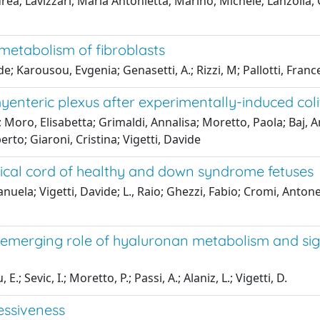
rea; Lavizzari, Maria Antonietta; Marinò, Michele; Lanzolla, 
metabolism of fibroblasts
e; Karousou, Evgenia; Genasetti, A.; Rizzi, M; Pallotti, Fran
yenteric plexus after experimentally-induced coli
ia; Moro, Elisabetta; Grimaldi, Annalisa; Moretto, Paola; Baj,
rto; Giaroni, Cristina; Vigetti, Davide
ical cord of healthy and down syndrome fetuses
uela; Vigetti, Davide; L., Raio; Ghezzi, Fabio; Cromi, Anton
e emerging role of hyaluronan metabolism and sig
.; Sevic, I.; Moretto, P.; Passi, A.; Alaniz, L.; Vigetti, D.
essiveness