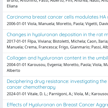
Bruno, Antonino; Passi, Alberto; Pini, Andrea; Nauti, And
Eliana
Carcinoma breast cancer cells modulates HA 
2006-01-01 Viola, Manuela; Moretto, Paola; Vigetti, David
Changes in hyaluronan deposition in the rat m
2017-01-01 Filpa, Viviana; Bistoletti, Michela; Caon, Ilar
Manuela; Crema, Francesca; Frigo, Gianmario; Passi, Albe
Collagen and hyaluronan content in the umbil
2004-01-01 Karousou, Evgenia; Moretto, Paola; Viola, Man
Alberto
Deciphering drug resistance: investigating th
cancer chemotherapy
2024-01-01 Vitale, D. L.; Parnigoni, A.; Viola, M.; Karousou, E
Effects of Hyaluronan on Breast Cancer Aggr