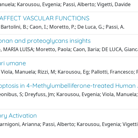
nuela; Karousou, Evgenia; Passi, Alberto; Vigetti, Davide
 AFFECT VASCULAR FUNCTIONS
Bartolini, B.; Caon, I.; Moretto, P.; De Luca, G.; Passi, A.
uronan and proteoglycans insights
MARIA LUISA; Moretto, Paola; Caon, Ilaria; DE LUCA, Giancar
lari umane
 Viola, Manuela; Rizzi, M; Karousou, Eg; Pallotti, Francesco;
tosis in 4-Methylumbelliferone-treated Human A
eonibus, S; Dreyfuss, Jm; Karousou, Evgenia; Viola, Manuela;
ry Activation
rnigoni, Arianna; Passi, Alberto; Karousou, Evgenia; Vigetti, 