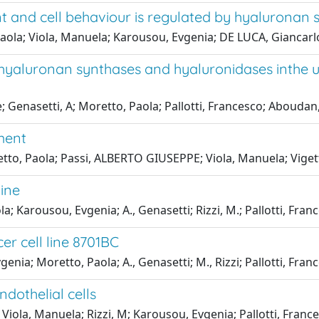
and cell behaviour is regulated by hyaluronan 
Paola; Viola, Manuela; Karousou, Evgenia; DE LUCA, Giancarlo
hyaluronan synthases and hyaluronidases inthe u
; Genasetti, A; Moretto, Paola; Pallotti, Francesco; Aboudan,
ment
tto, Paola; Passi, ALBERTO GIUSEPPE; Viola, Manuela; Vigett
ine
a; Karousou, Evgenia; A., Genasetti; Rizzi, M.; Pallotti, Fran
r cell line 8701BC
enia; Moretto, Paola; A., Genasetti; M., Rizzi; Pallotti, Fran
ndothelial cells
 Viola, Manuela; Rizzi, M; Karousou, Evgenia; Pallotti, Franc