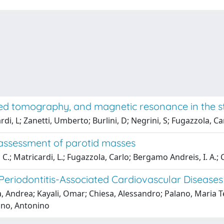
d tomography, and magnetic resonance in the s
di, L; Zanetti, Umberto; Burlini, D; Negrini, S; Fugazzola, C
 assessment of parotid masses
C.; Matricardi, L.; Fugazzola, Carlo; Bergamo Andreis, I. A.;
 Periodontitis-Associated Cardiovascular Diseases
, Andrea; Kayali, Omar; Chiesa, Alessandro; Palano, Maria Te
uno, Antonino