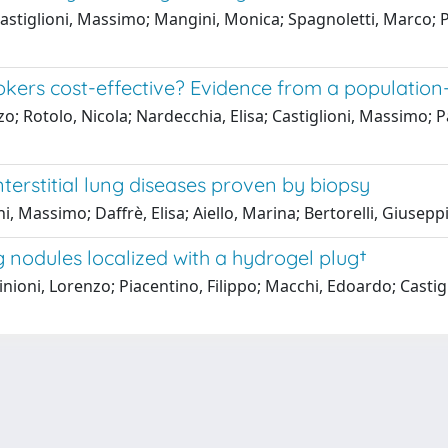
 Castiglioni, Massimo; Mangini, Monica; Spagnoletti, Marco; 
okers cost-effective? Evidence from a population-
nzo; Rotolo, Nicola; Nardecchia, Elisa; Castiglioni, Massimo;
erstitial lung diseases proven by biopsy
ni, Massimo; Daffrè, Elisa; Aiello, Marina; Bertorelli, Giusep
g nodules localized with a hydrogel plug†
ioni, Lorenzo; Piacentino, Filippo; Macchi, Edoardo; Castig