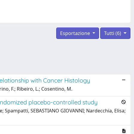
Esportazione
Tutti (6)
lationship with Cancer Histology
rino, F.; Ribeiro, L.; Cosentino, M.
a randomized placebo-controlled study
se; Spampatti, SEBASTIANO GIOVANNI; Nardecchia, Elisa;