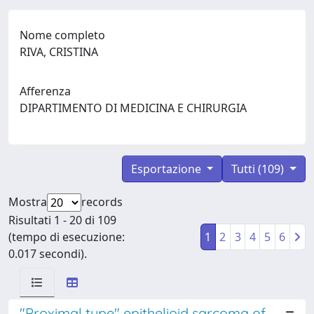
Nome completo
RIVA, CRISTINA
Afferenza
DIPARTIMENTO DI MEDICINA E CHIRURGIA
Esportazione
Tutti (109)
Mostra
records
Risultati 1 - 20 di 109
(tempo di esecuzione:
1
2
3
4
5
6
0.017 secondi).
"Proximal type" epithelioid sarcoma of