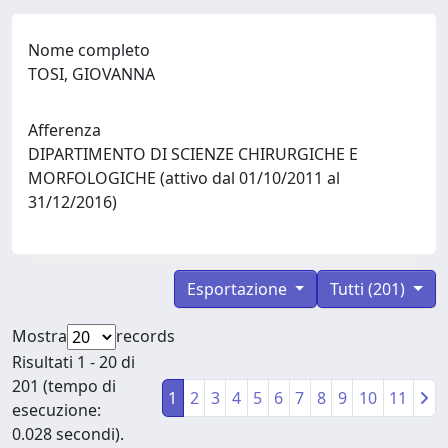
Nome completo
TOSI, GIOVANNA
Afferenza
DIPARTIMENTO DI SCIENZE CHIRURGICHE E
MORFOLOGICHE (attivo dal 01/10/2011 al
31/12/2016)
Esportazione
Tutti (201)
Mostra
records
Risultati 1 - 20 di
201 (tempo di
1
2
3
4
5
6
7
8
9
10
11
esecuzione:
0.028 secondi).