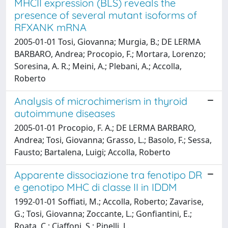
MHCII expression (BLS) reveals the
presence of several mutant isoforms of
RFXANK mRNA
2005-01-01 Tosi, Giovanna; Murgia, B.; DE LERMA
BARBARO, Andrea; Procopio, F.; Mortara, Lorenzo;
Soresina, A. R.; Meini, A.; Plebani, A.; Accolla,
Roberto
Analysis of microchimerism in thyroid
autoimmune diseases
2005-01-01 Procopio, F. A.; DE LERMA BARBARO,
Andrea; Tosi, Giovanna; Grasso, L.; Basolo, F.; Sessa,
Fausto; Bartalena, Luigi; Accolla, Roberto
Apparente dissociazione tra fenotipo DR
e genotipo MHC di classe II in IDDM
1992-01-01 Soffiati, M.; Accolla, Roberto; Zavarise,
G.; Tosi, Giovanna; Zoccante, L.; Gonfiantini, E.;
Roata, C.; Ciaffoni, S.; Pinelli, L.