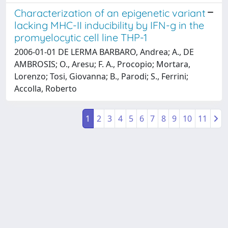
Characterization of an epigenetic variant
lacking MHC-II inducibility by IFN-g in the
promyelocytic cell line THP-1
2006-01-01 DE LERMA BARBARO, Andrea; A., DE
AMBROSIS; O., Aresu; F. A., Procopio; Mortara,
Lorenzo; Tosi, Giovanna; B., Parodi; S., Ferrini;
Accolla, Roberto
1
2
3
4
5
6
7
8
9
10
11