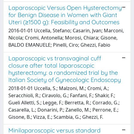
Laparoscopic Versus Open Hysterectomy
for Benign Disease in Women with Giant
Uteri (≥1500 g): Feasibility and Outcomes
2016-01-01 Uccella, Stefano; Casarin, Jvan; Marconi,
Nicola; Cromi, Antonella; Morosi, Chiara; Gisone,
BALDO EMANUELE; Pinelli, Ciro; Ghezzi, Fabio
Laparoscopic vs transvaginal cuff
closure after total laparoscopic
hysterectomy: a randomized trial by the
Italian Society of Gynecologic Endoscopy
2018-01-01 Uccella, S.; Malzoni, M.; Cromi, A.;
Seracchioli, R.; Ciravolo, G.; Fanfani, F.; Shakir, F.;
Gueli Alletti, S.; Legge, F.; Berretta, R.; Corrado, G.;
Casarella, L.; Donarini, P.; Zanello, M.; Perrone, E.;
Gisone, B.; Vizza, E.; Scambia, G.; Ghezzi, F.
Minilaparoscopic versus standard