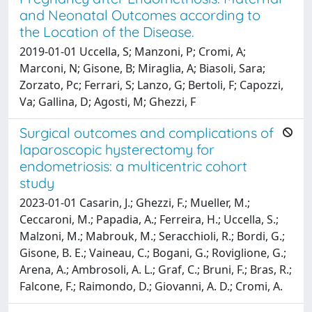
and Neonatal Outcomes according to
the Location of the Disease.
2019-01-01 Uccella, S; Manzoni, P; Cromi, A;
Marconi, N; Gisone, B; Miraglia, A; Biasoli, Sara;
Zorzato, Pc; Ferrari, S; Lanzo, G; Bertoli, F; Capozzi,
Va; Gallina, D; Agosti, M; Ghezzi, F
Surgical outcomes and complications of
laparoscopic hysterectomy for
endometriosis: a multicentric cohort
study
2023-01-01 Casarin, J.; Ghezzi, F.; Mueller, M.;
Ceccaroni, M.; Papadia, A.; Ferreira, H.; Uccella, S.;
Malzoni, M.; Mabrouk, M.; Seracchioli, R.; Bordi, G.;
Gisone, B. E.; Vaineau, C.; Bogani, G.; Roviglione, G.;
Arena, A.; Ambrosoli, A. L.; Graf, C.; Bruni, F.; Bras, R.;
Falcone, F.; Raimondo, D.; Giovanni, A. D.; Cromi, A.