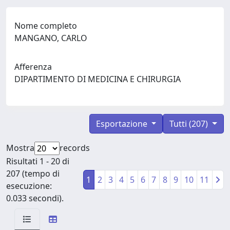
Nome completo
MANGANO, CARLO
Afferenza
DIPARTIMENTO DI MEDICINA E CHIRURGIA
Esportazione
Tutti (207)
Mostra
records
Risultati 1 - 20 di
207 (tempo di
1
2
3
4
5
6
7
8
9
10
11
esecuzione:
0.033 secondi).