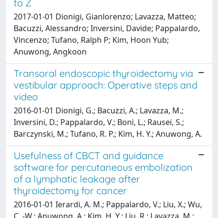
to Z
2017-01-01 Dionigi, Gianlorenzo; Lavazza, Matteo;
Bacuzzi, Alessandro; Inversini, Davide; Pappalardo,
Vincenzo; Tufano, Ralph P; Kim, Hoon Yub;
Anuwong, Angkoon
Transoral endoscopic thyroidectomy via
vestibular approach: Operative steps and
video
2016-01-01 Dionigi, G.; Bacuzzi, A.; Lavazza, M.;
Inversini, D.; Pappalardo, V.; Boni, L.; Rausei, S.;
Barczynski, M.; Tufano, R. P.; Kim, H. Y.; Anuwong, A.
Usefulness of CBCT and guidance
software for percutaneous embolization
of a lymphatic leakage after
thyroidectomy for cancer
2016-01-01 Ierardi, A. M.; Pappalardo, V.; Liu, X.; Wu,
C. -W.; Anuwong, A.; Kim, H. Y.; Liu, R.; Lavazza, M.;