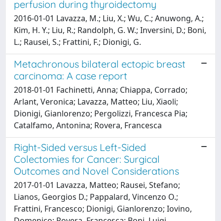
perfusion during thyroidectomy
2016-01-01 Lavazza, M.; Liu, X.; Wu, C.; Anuwong, A.;
Kim, H. Y.; Liu, R.; Randolph, G. W.; Inversini, D.; Boni,
L.; Rausei, S.; Frattini, F.; Dionigi, G.
Metachronous bilateral ectopic breast
carcinoma: A case report
2018-01-01 Fachinetti, Anna; Chiappa, Corrado;
Arlant, Veronica; Lavazza, Matteo; Liu, Xiaoli;
Dionigi, Gianlorenzo; Pergolizzi, Francesca Pia;
Catalfamo, Antonina; Rovera, Francesca
Right-Sided versus Left-Sided
Colectomies for Cancer: Surgical
Outcomes and Novel Considerations
2017-01-01 Lavazza, Matteo; Rausei, Stefano;
Lianos, Georgios D.; Pappalard, Vincenzo O.;
Frattini, Francesco; Dionigi, Gianlorenzo; Iovino,
Domenico; Rovera, Francesca; Boni, Luigi