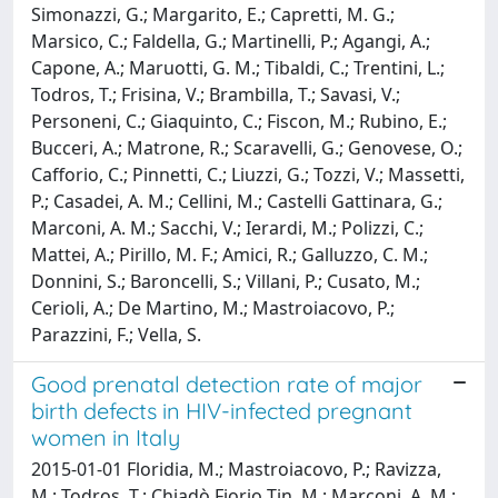
Simonazzi, G.; Margarito, E.; Capretti, M. G.;
Marsico, C.; Faldella, G.; Martinelli, P.; Agangi, A.;
Capone, A.; Maruotti, G. M.; Tibaldi, C.; Trentini, L.;
Todros, T.; Frisina, V.; Brambilla, T.; Savasi, V.;
Personeni, C.; Giaquinto, C.; Fiscon, M.; Rubino, E.;
Bucceri, A.; Matrone, R.; Scaravelli, G.; Genovese, O.;
Cafforio, C.; Pinnetti, C.; Liuzzi, G.; Tozzi, V.; Massetti,
P.; Casadei, A. M.; Cellini, M.; Castelli Gattinara, G.;
Marconi, A. M.; Sacchi, V.; Ierardi, M.; Polizzi, C.;
Mattei, A.; Pirillo, M. F.; Amici, R.; Galluzzo, C. M.;
Donnini, S.; Baroncelli, S.; Villani, P.; Cusato, M.;
Cerioli, A.; De Martino, M.; Mastroiacovo, P.;
Parazzini, F.; Vella, S.
Good prenatal detection rate of major
birth defects in HIV-infected pregnant
women in Italy
2015-01-01 Floridia, M.; Mastroiacovo, P.; Ravizza,
M.; Todros, T.; Chiadò Fiorio Tin, M.; Marconi, A. M.;