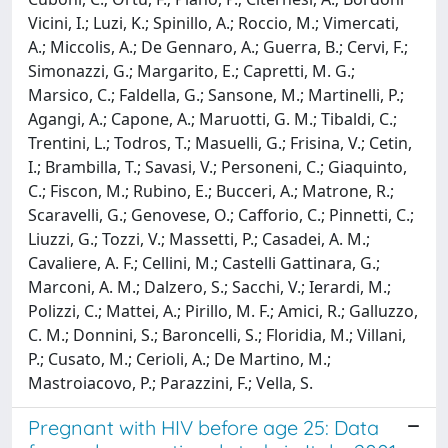
Vicini, I.; Luzi, K.; Spinillo, A.; Roccio, M.; Vimercati,
A.; Miccolis, A.; De Gennaro, A.; Guerra, B.; Cervi, F.;
Simonazzi, G.; Margarito, E.; Capretti, M. G.;
Marsico, C.; Faldella, G.; Sansone, M.; Martinelli, P.;
Agangi, A.; Capone, A.; Maruotti, G. M.; Tibaldi, C.;
Trentini, L.; Todros, T.; Masuelli, G.; Frisina, V.; Cetin,
I.; Brambilla, T.; Savasi, V.; Personeni, C.; Giaquinto,
C.; Fiscon, M.; Rubino, E.; Bucceri, A.; Matrone, R.;
Scaravelli, G.; Genovese, O.; Cafforio, C.; Pinnetti, C.;
Liuzzi, G.; Tozzi, V.; Massetti, P.; Casadei, A. M.;
Cavaliere, A. F.; Cellini, M.; Castelli Gattinara, G.;
Marconi, A. M.; Dalzero, S.; Sacchi, V.; Ierardi, M.;
Polizzi, C.; Mattei, A.; Pirillo, M. F.; Amici, R.; Galluzzo,
C. M.; Donnini, S.; Baroncelli, S.; Floridia, M.; Villani,
P.; Cusato, M.; Cerioli, A.; De Martino, M.;
Mastroiacovo, P.; Parazzini, F.; Vella, S.
Pregnant with HIV before age 25: Data