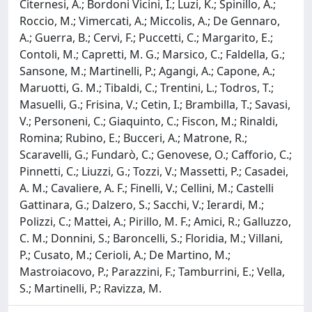
Citernesi, A.; Bordoni Vicini, I.; Luzi, K.; Spinillo, A.;
Roccio, M.; Vimercati, A.; Miccolis, A.; De Gennaro,
A.; Guerra, B.; Cervi, F.; Puccetti, C.; Margarito, E.;
Contoli, M.; Capretti, M. G.; Marsico, C.; Faldella, G.;
Sansone, M.; Martinelli, P.; Agangi, A.; Capone, A.;
Maruotti, G. M.; Tibaldi, C.; Trentini, L.; Todros, T.;
Masuelli, G.; Frisina, V.; Cetin, I.; Brambilla, T.; Savasi,
V.; Personeni, C.; Giaquinto, C.; Fiscon, M.; Rinaldi,
Romina; Rubino, E.; Bucceri, A.; Matrone, R.;
Scaravelli, G.; Fundarò, C.; Genovese, O.; Cafforio, C.;
Pinnetti, C.; Liuzzi, G.; Tozzi, V.; Massetti, P.; Casadei,
A. M.; Cavaliere, A. F.; Finelli, V.; Cellini, M.; Castelli
Gattinara, G.; Dalzero, S.; Sacchi, V.; Ierardi, M.;
Polizzi, C.; Mattei, A.; Pirillo, M. F.; Amici, R.; Galluzzo,
C. M.; Donnini, S.; Baroncelli, S.; Floridia, M.; Villani,
P.; Cusato, M.; Cerioli, A.; De Martino, M.;
Mastroiacovo, P.; Parazzini, F.; Tamburrini, E.; Vella,
S.; Martinelli, P.; Ravizza, M.