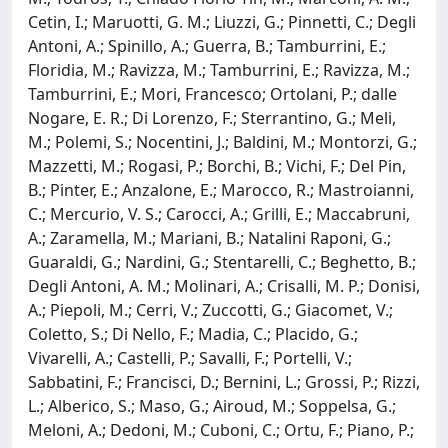
Cetin, I.; Maruotti, G. M.; Liuzzi, G.; Pinnetti, C.; Degli
Antoni, A.; Spinillo, A.; Guerra, B.; Tamburrini, E.;
Floridia, M.; Ravizza, M.; Tamburrini, E.; Ravizza, M.;
Tamburrini, E.; Mori, Francesco; Ortolani, P.; dalle
Nogare, E. R.; Di Lorenzo, F.; Sterrantino, G.; Meli,
M.; Polemi, S.; Nocentini, J.; Baldini, M.; Montorzi, G.;
Mazzetti, M.; Rogasi, P.; Borchi, B.; Vichi, F.; Del Pin,
B.; Pinter, E.; Anzalone, E.; Marocco, R.; Mastroianni,
C.; Mercurio, V. S.; Carocci, A.; Grilli, E.; Maccabruni,
A.; Zaramella, M.; Mariani, B.; Natalini Raponi, G.;
Guaraldi, G.; Nardini, G.; Stentarelli, C.; Beghetto, B.;
Degli Antoni, A. M.; Molinari, A.; Crisalli, M. P.; Donisi,
A.; Piepoli, M.; Cerri, V.; Zuccotti, G.; Giacomet, V.;
Coletto, S.; Di Nello, F.; Madia, C.; Placido, G.;
Vivarelli, A.; Castelli, P.; Savalli, F.; Portelli, V.;
Sabbatini, F.; Francisci, D.; Bernini, L.; Grossi, P.; Rizzi,
L.; Alberico, S.; Maso, G.; Airoud, M.; Soppelsa, G.;
Meloni, A.; Dedoni, M.; Cuboni, C.; Ortu, F.; Piano, P.;