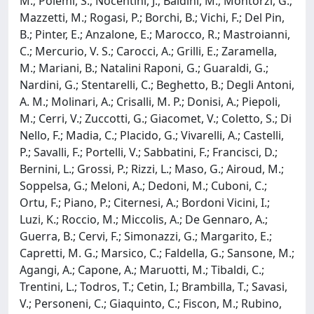
M.; Polemi, S.; Nocentini, J.; Baldini, M.; Montorzi, G.;
Mazzetti, M.; Rogasi, P.; Borchi, B.; Vichi, F.; Del Pin,
B.; Pinter, E.; Anzalone, E.; Marocco, R.; Mastroianni,
C.; Mercurio, V. S.; Carocci, A.; Grilli, E.; Zaramella,
M.; Mariani, B.; Natalini Raponi, G.; Guaraldi, G.;
Nardini, G.; Stentarelli, C.; Beghetto, B.; Degli Antoni,
A. M.; Molinari, A.; Crisalli, M. P.; Donisi, A.; Piepoli,
M.; Cerri, V.; Zuccotti, G.; Giacomet, V.; Coletto, S.; Di
Nello, F.; Madia, C.; Placido, G.; Vivarelli, A.; Castelli,
P.; Savalli, F.; Portelli, V.; Sabbatini, F.; Francisci, D.;
Bernini, L.; Grossi, P.; Rizzi, L.; Maso, G.; Airoud, M.;
Soppelsa, G.; Meloni, A.; Dedoni, M.; Cuboni, C.;
Ortu, F.; Piano, P.; Citernesi, A.; Bordoni Vicini, I.;
Luzi, K.; Roccio, M.; Miccolis, A.; De Gennaro, A.;
Guerra, B.; Cervi, F.; Simonazzi, G.; Margarito, E.;
Capretti, M. G.; Marsico, C.; Faldella, G.; Sansone, M.;
Agangi, A.; Capone, A.; Maruotti, M.; Tibaldi, C.;
Trentini, L.; Todros, T.; Cetin, I.; Brambilla, T.; Savasi,
V.; Personeni, C.; Giaquinto, C.; Fiscon, M.; Rubino,