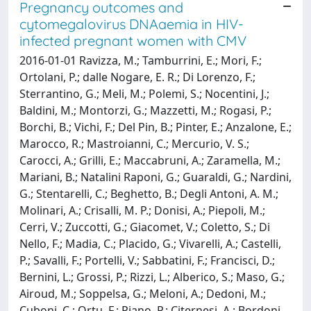
Pregnancy outcomes and
cytomegalovirus DNAaemia in HIV-
infected pregnant women with CMV
2016-01-01 Ravizza, M.; Tamburrini, E.; Mori, F.;
Ortolani, P.; dalle Nogare, E. R.; Di Lorenzo, F.;
Sterrantino, G.; Meli, M.; Polemi, S.; Nocentini, J.;
Baldini, M.; Montorzi, G.; Mazzetti, M.; Rogasi, P.;
Borchi, B.; Vichi, F.; Del Pin, B.; Pinter, E.; Anzalone, E.;
Marocco, R.; Mastroianni, C.; Mercurio, V. S.;
Carocci, A.; Grilli, E.; Maccabruni, A.; Zaramella, M.;
Mariani, B.; Natalini Raponi, G.; Guaraldi, G.; Nardini,
G.; Stentarelli, C.; Beghetto, B.; Degli Antoni, A. M.;
Molinari, A.; Crisalli, M. P.; Donisi, A.; Piepoli, M.;
Cerri, V.; Zuccotti, G.; Giacomet, V.; Coletto, S.; Di
Nello, F.; Madia, C.; Placido, G.; Vivarelli, A.; Castelli,
P.; Savalli, F.; Portelli, V.; Sabbatini, F.; Francisci, D.;
Bernini, L.; Grossi, P.; Rizzi, L.; Alberico, S.; Maso, G.;
Airoud, M.; Soppelsa, G.; Meloni, A.; Dedoni, M.;
Cuboni, C.; Ortu, F.; Piano, P.; Citernesi, A.; Bordoni