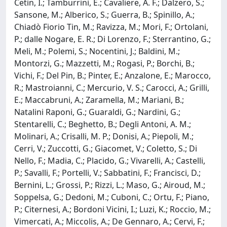
Cetin, I.; Tamburrini, E.; Cavaliere, A. F.; Dalzero, S.;
Sansone, M.; Alberico, S.; Guerra, B.; Spinillo, A.;
Chiadò Fiorio Tin, M.; Ravizza, M.; Mori, F.; Ortolani,
P.; dalle Nogare, E. R.; Di Lorenzo, F.; Sterrantino, G.;
Meli, M.; Polemi, S.; Nocentini, J.; Baldini, M.;
Montorzi, G.; Mazzetti, M.; Rogasi, P.; Borchi, B.;
Vichi, F.; Del Pin, B.; Pinter, E.; Anzalone, E.; Marocco,
R.; Mastroianni, C.; Mercurio, V. S.; Carocci, A.; Grilli,
E.; Maccabruni, A.; Zaramella, M.; Mariani, B.;
Natalini Raponi, G.; Guaraldi, G.; Nardini, G.;
Stentarelli, C.; Beghetto, B.; Degli Antoni, A. M.;
Molinari, A.; Crisalli, M. P.; Donisi, A.; Piepoli, M.;
Cerri, V.; Zuccotti, G.; Giacomet, V.; Coletto, S.; Di
Nello, F.; Madia, C.; Placido, G.; Vivarelli, A.; Castelli,
P.; Savalli, F.; Portelli, V.; Sabbatini, F.; Francisci, D.;
Bernini, L.; Grossi, P.; Rizzi, L.; Maso, G.; Airoud, M.;
Soppelsa, G.; Dedoni, M.; Cuboni, C.; Ortu, F.; Piano,
P.; Citernesi, A.; Bordoni Vicini, I.; Luzi, K.; Roccio, M.;
Vimercati, A.; Miccolis, A.; De Gennaro, A.; Cervi, F.;