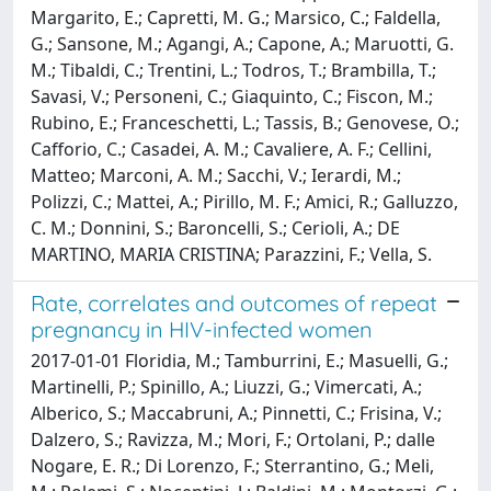
Margarito, E.; Capretti, M. G.; Marsico, C.; Faldella,
G.; Sansone, M.; Agangi, A.; Capone, A.; Maruotti, G.
M.; Tibaldi, C.; Trentini, L.; Todros, T.; Brambilla, T.;
Savasi, V.; Personeni, C.; Giaquinto, C.; Fiscon, M.;
Rubino, E.; Franceschetti, L.; Tassis, B.; Genovese, O.;
Cafforio, C.; Casadei, A. M.; Cavaliere, A. F.; Cellini,
Matteo; Marconi, A. M.; Sacchi, V.; Ierardi, M.;
Polizzi, C.; Mattei, A.; Pirillo, M. F.; Amici, R.; Galluzzo,
C. M.; Donnini, S.; Baroncelli, S.; Cerioli, A.; DE
MARTINO, MARIA CRISTINA; Parazzini, F.; Vella, S.
Rate, correlates and outcomes of repeat
pregnancy in HIV-infected women
2017-01-01 Floridia, M.; Tamburrini, E.; Masuelli, G.;
Martinelli, P.; Spinillo, A.; Liuzzi, G.; Vimercati, A.;
Alberico, S.; Maccabruni, A.; Pinnetti, C.; Frisina, V.;
Dalzero, S.; Ravizza, M.; Mori, F.; Ortolani, P.; dalle
Nogare, E. R.; Di Lorenzo, F.; Sterrantino, G.; Meli,