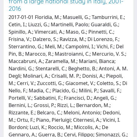
from a large national study in Italy, 2001-
2016
2017-01-01 Floridia, M.; Masuelli, G.; Tamburrini, E.;
Cetin, I.; Liuzzi, G.; Martinelli, Paolo; Guaraldi, G.;
Spinillo, A.; Vimercati, A.; Maso, G.; Pinnetti, C.;
Frisina, V.; Dalzero, S.; Ravizza, M.; Di Lorenzo, F.;
Sterrantino, G.; Meli, M.; Campolmi, I.; Vichi, F.; Del
Pin, B.; Marocco, R.; Mastroianni, C.; Mercurio, V. S.;
Maccabruni, A.; Zaramella, M.; Mariani, Bianca;
Nardini, G.; Stentarelli, C.; Beghetto, B.; Antoni, A. M.
Degli; Molinari, A.; Crisalli, M. P.; Donisi, A.; Piepoli,
M.; Cerri, V.; Zuccotti, G.; Giacomet, V.; Coletto, S.; Di
Nello, F.; Madia, C.; Placido, G.; Milini, P.; Savalli, F.;
Portelli, V.; Sabbatini, F.; Francisci, D.; Angeli, G.;
Bernini, L.; Grossi, P.; Rizzi, L.; Bernardon, M.;
Rizzante, E.; Belcaro, C.; Meloni, Antonio; Dedoni,
M.; Ortu, F.; Piano, Pierluigi; Citernesi, A.; Vicini, I.
Bordoni; Luzi, K.; Roccio, M.; Miccolis, A.; De
Gennaro, A.; Guerra, B.; Cervi, Filippo; Simonazzi, G.;