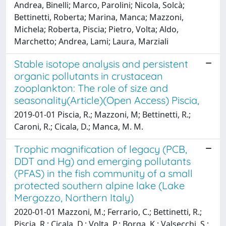
Andrea, Binelli; Marco, Parolini; Nicola, Solcà;
Bettinetti, Roberta; Marina, Manca; Mazzoni,
Michela; Roberta, Piscia; Pietro, Volta; Aldo,
Marchetto; Andrea, Lami; Laura, Marziali
Stable isotope analysis and persistent
organic pollutants in crustacean
zooplankton: The role of size and
seasonality(Article)(Open Access) Piscia,
2019-01-01 Piscia, R.; Mazzoni, M; Bettinetti, R.;
Caroni, R.; Cicala, D.; Manca, M. M.
Trophic magnification of legacy (PCB,
DDT and Hg) and emerging pollutants
(PFAS) in the fish community of a small
protected southern alpine lake (Lake
Mergozzo, Northern Italy)
2020-01-01 Mazzoni, M.; Ferrario, C.; Bettinetti, R.;
Piscia, R.; Cicala, D.; Volta, P.; Borga, K.; Valsecchi, S.;